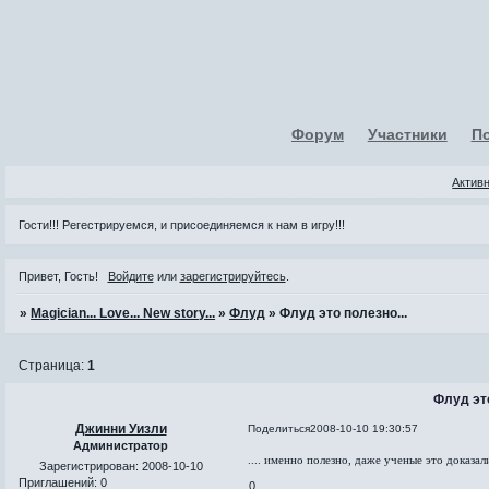
Форум
Участники
П
Актив
Гости!!! Регестрируемся, и присоединяемся к нам в игру!!!
Привет, Гость!
Войдите
или
зарегистрируйтесь
.
»
Magician... Love... New story...
»
Флуд
»
Флуд это полезно...
Страница:
1
Флуд это
Джинни Уизли
Поделиться
2008-10-10 19:30:57
Администратор
.... именно полезно, даже ученые это доказал
Зарегистрирован
: 2008-10-10
Приглашений:
0
0