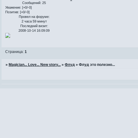
Сообщений:
25
Уважение:
[+0/-0]
Позитив:
[+0/-0]
Провел на форуме:
2 часа 59 минут
Последний визит:
2008-10-14 16:09:09
Страница:
1
»
Magician... Love... New story...
»
Флуд
»
Флуд это полезно...