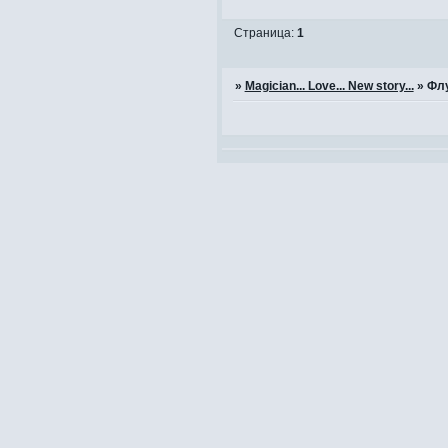
Страница:
1
»
Magician... Love... New story...
»
Фл