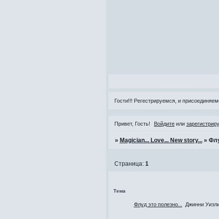
Гости!!! Регестрируемся, и присоединяемс
Привет, Гость!
Войдите
или
зарегистрир
»
Magician... Love... New story...
»
Фл
Страница:
1
Тема
Флуд это полезно...
Джинни Уизл