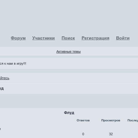
Форум
Участники
Поиск
Регистрация
Войти
Активные темы
я к нам в игру!!!
уйтесь
.
уд
Флуд
Ответов
Просмотров
После
и
0
32