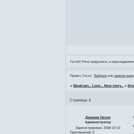
Гости!!! Регестрируемся, и присоединяемс
Привет, Гость!
Войдите
или
зарегистрир
»
Magician... Love... New story...
»
Иг
Страница:
1
Джинни Уизли
Администратор
Зарегистрирован
: 2008-10-10
Приглашений:
0