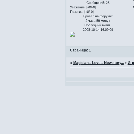
Сообщений:
25
Уважение:
[+0/-0]
Позитив:
[+0/-0]
Провел на форуме:
2 часа 59 минут
Последний визит:
2008-10-14 16:09:09
Страница:
1
»
Magician... Love... New story...
»
Иг