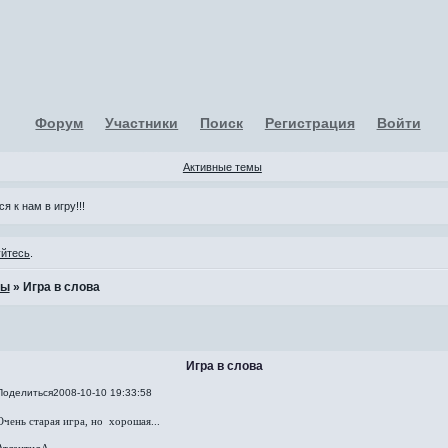
Форум
Участники
Поиск
Регистрация
Войти
Активные темы
я к нам в игру!!!
уйтесь
.
ры
»
Игра в слова
Игра в слова
Поделиться
2008-10-10 19:33:58
Очень старая игра, но хорошая...