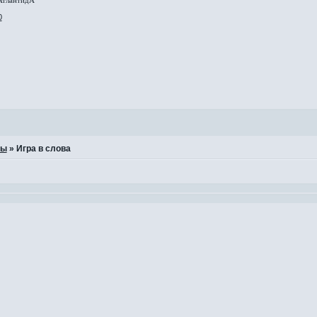
АтлантидА
0
ры
»
Игра в слова