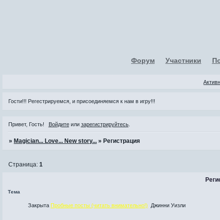
Форум
Участники
П
Актив
Гости!!! Регестрируемся, и присоединяемся к нам в игру!!!
Привет, Гость!
Войдите
или
зарегистрируйтесь
.
»
Magician... Love... New story...
»
Регистрация
Страница:
1
Реги
Тема
Закрыта
Пробные посты (читать внимательно!)
Джинни Уизли