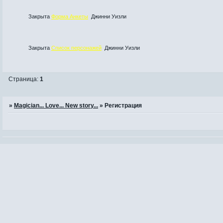
Закрыта
Форма Анкеты
Джинни Уизли
Закрыта
Список персонажей
Джинни Уизли
Страница:
1
»
Magician... Love... New story...
»
Регистрация