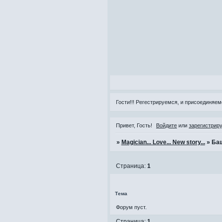
Гости!!! Регестрируемся, и присоединяемс
Привет, Гость!
Войдите
или
зарегистрир
»
Magician... Love... New story...
»
Ба
Страница:
1
Тема
Форум пуст.
Страница:
1