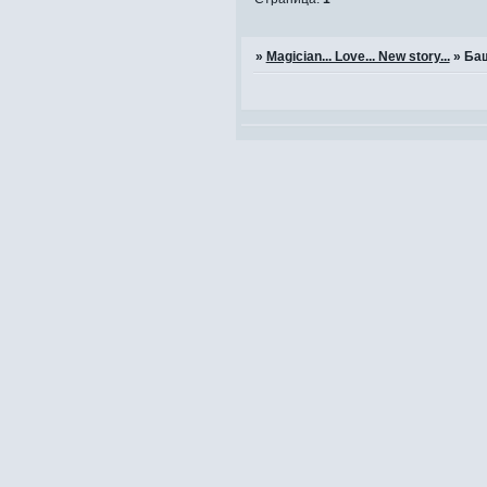
»
Magician... Love... New story...
»
Ба