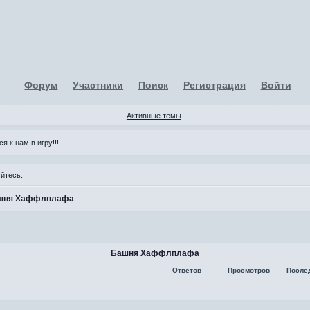
Форум
Участники
Поиск
Регистрация
Войти
Активные темы
я к нам в игру!!!
уйтесь
.
шня Хаффлплафа
Башня Хаффлплафа
Ответов
Просмотров
После