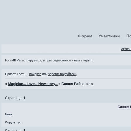
Форум
Участники
П
Актив
Гости!!! Регестрируемся, и присоединяемся к нам в игру!!!
Привет, Гость!
Войдите
или
зарегистрируйтесь
.
»
Magician... Love... New story...
»
Башня Райвенкло
Страница:
1
Башня 
Тема
Форум пуст.
Страница:
1