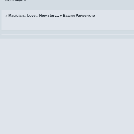
»
Magician... Love... New story...
»
Башня Райвенкло